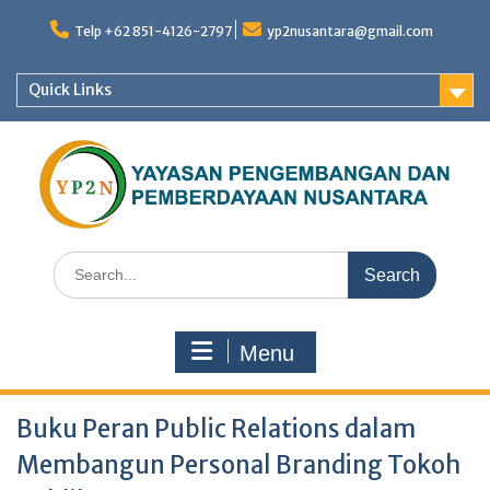
Skip
to
Telp +62 851-4126-2797
yp2nusantara@gmail.com
content
Quick Links
Search
for:
Menu
Buku Peran Public Relations dalam
Membangun Personal Branding Tokoh