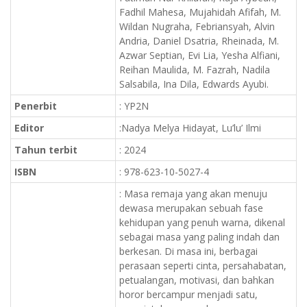
Fadhil Mahesa, Mujahidah Afifah, M.
Wildan Nugraha, Febriansyah, Alvin
Andria, Daniel Dsatria, Rheinada, M.
Azwar Septian, Evi Lia, Yesha Alfiani,
Reihan Maulida, M. Fazrah, Nadila
Salsabila, Ina Dila, Edwards Ayubi.
Penerbit
: YP2N
Editor
:Nadya Melya Hidayat, Lu’lu’ Ilmi
Tahun terbit
: 2024
ISBN
: 978-623-10-5027-4
: Masa remaja yang akan menuju
dewasa merupakan sebuah fase
kehidupan yang penuh warna, dikenal
sebagai masa yang paling indah dan
berkesan. Di masa ini, berbagai
perasaan seperti cinta, persahabatan,
petualangan, motivasi, dan bahkan
horor bercampur menjadi satu,