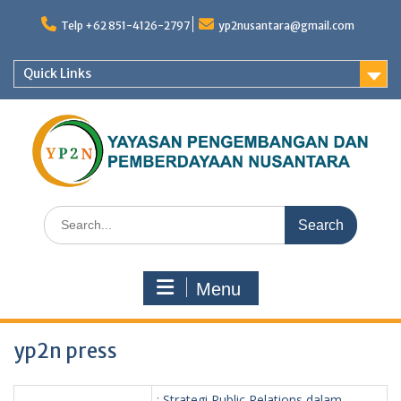
Skip
to
Telp +62 851-4126-2797
yp2nusantara@gmail.com
content
Quick Links
Search
for:
Menu
yp2n press
:
Strategi Public Relations dalam