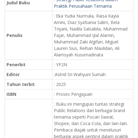
Judul Buku
Praktik Perusahaan Ternama
: Eka Yudia Nurmala, Raisa Kayla
Amini, Diaz Sya’bania Salim, Bela
Triyani, Nadila Salsabila, Muhammad
Penulis
Fajar, Muhammad Ijlal Alamin,
Muhammad Zaki Algifari, Miguel
Lauren Sius, Reihan Maulidan, Ali
Alamsyah Kusumadinata
Penerbit
: YP2N
Editor
:Astrid Sri Wahyuni Sumah
Tahun terbit
: 2025
ISBN
: Proses Pengajuan
: Buku ini mengupas tuntas strategi
Public Relations dari berbagai brand
ternama seperti Pocari Sweat,
Shopee, dan Coca-Cola, dan lain-lain.
Pembaca diajak untuk menelusuri
berbagai aspek penting dalam praktik