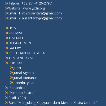
Telpon : +62 851-4126-2797
Website : www.yp2n.org
Email 1: yp2nusantara@gmail.com
Email 2: nusantaraypn@gmail.com
HOME
VISI MISI
TIM AHLI
DEPARTEMENT
GALERY
RISET DAN KOLABORASI
TENTANG KAMI
PUBLIKASI
JP2N
Jurnal Agrinus
Jurnal Humanus
Penerbit yp2n
“Senandika”
“Pandora Sastra”
Profil YP2N
Buku “Mengulang Kejayaan Islam Menuju Khaira Ummah”