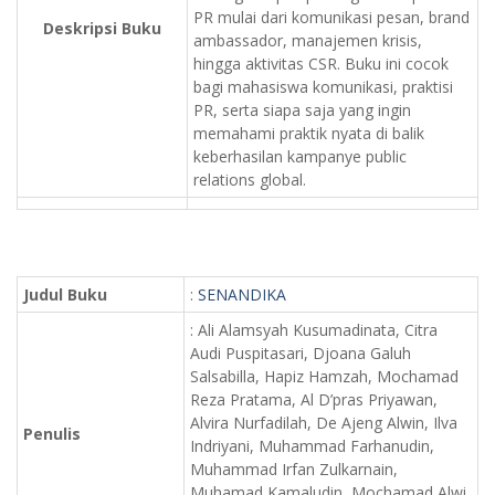
PR mulai dari komunikasi pesan, brand
Deskripsi Buku
ambassador, manajemen krisis,
hingga aktivitas CSR. Buku ini cocok
bagi mahasiswa komunikasi, praktisi
PR, serta siapa saja yang ingin
memahami praktik nyata di balik
keberhasilan kampanye public
relations global.
Judul Buku
:
SENANDIKA
: Ali Alamsyah Kusumadinata, Citra
Audi Puspitasari, Djoana Galuh
Salsabilla, Hapiz Hamzah, Mochamad
Reza Pratama, Al D’pras Priyawan,
Alvira Nurfadilah, De Ajeng Alwin, Ilva
Penulis
Indriyani, Muhammad Farhanudin,
Muhammad Irfan Zulkarnain,
Muhamad Kamaludin, Mochamad Alwi