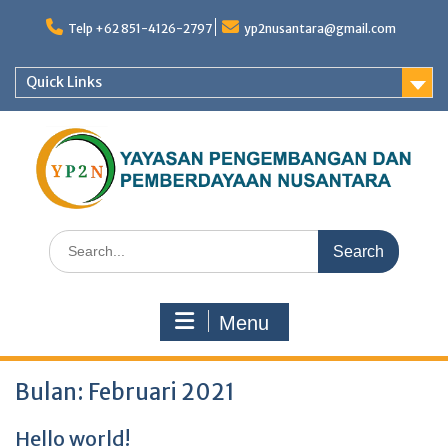
Skip
to
Telp +62 851-4126-2797
yp2nusantara@gmail.com
content
Quick Links
Search
for:
Menu
Bulan:
Februari 2021
Hello world!