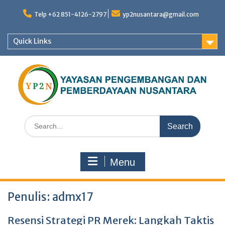
Skip
to
Telp +62 851-4126-2797
yp2nusantara@gmail.com
content
Quick Links
Search
for:
Menu
Penulis:
admx17
Resensi Strategi PR Merek: Langkah Taktis