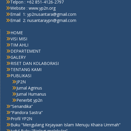
Telpon : +62 851-4126-2797
Website : www.yp2n.org
Email 1: yp2nusantara@gmail.com
Email 2: nusantaraypn@gmail.com
HOME
VISI MISI
TIM AHLI
DEPARTEMENT
GALERY
RISET DAN KOLABORASI
TENTANG KAMI
PUBLIKASI
JP2N
Jurnal Agrinus
Jurnal Humanus
Penerbit yp2n
“Senandika”
“Pandora Sastra”
Profil YP2N
Buku “Mengulang Kejayaan Islam Menuju Khaira Ummah”
Judul Buku “Biologi molekuler”