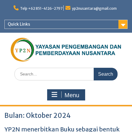
Skip
to
Telp +62 851-4126-2797
yp2nusantara@gmail.com
content
Quick Links
Search
for:
Menu
Bulan:
Oktober 2024
YP2N menerbitkan Buku sebagai bentuk