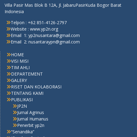
Villa Pasir Mas Blok B 12A, Jl. JabaruPasirKuda Bogor Barat
Indonesia
Telpon : +62 851-4126-2797
Website : www.yp2n.org
Email 1: yp2nusantara@gmail.com
Email 2: nusantaraypn@gmail.com
HOME
VISI MISI
TIM AHLI
DEPARTEMENT
GALERY
RISET DAN KOLABORASI
TENTANG KAMI
PUBLIKASI
JP2N
Jurnal Agrinus
Jurnal Humanus
Penerbit yp2n
“Senandika”