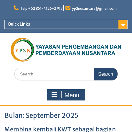
Skip
to
Telp +62 851-4126-2797
yp2nusantara@gmail.com
content
Quick Links
Search
for:
Menu
Bulan:
September 2025
Membina kembali KWT sebagai bagian