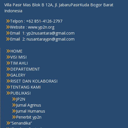
Villa Pasir Mas Blok B 12A, Jl. JabaruPasirKuda Bogor Barat
Indonesia
Telpon : +62 851-4126-2797
Website : www.yp2n.org
Email 1: yp2nusantara@gmail.com
Email 2: nusantaraypn@gmail.com
HOME
VISI MISI
TIM AHLI
DEPARTEMENT
GALERY
RISET DAN KOLABORASI
TENTANG KAMI
PUBLIKASI
JP2N
Jurnal Agrinus
Jurnal Humanus
Penerbit yp2n
“Senandika”