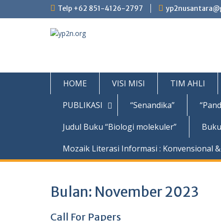
Skip
Telp +62 851-4126-2797
yp2nusantara@
to
content
HOME
VISI MISI
TIM AHLI
PUBLIKASI
“Senandika”
“Pand
Judul Buku “Biologi molekuler”
Buku
Mozaik Literasi Informasi : Konvensional & 
Bulan:
November 2023
Call For Papers