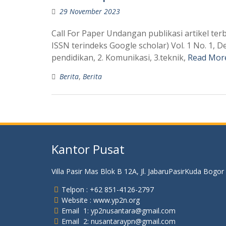
29 November 2023
Call For Paper Undangan publikasi artikel t
ISSN terindeks Google scholar) Vol. 1 No. 1, 
pendidikan, 2. Komunikasi, 3.teknik,
Read Mor
Berita
,
Berita
Kantor Pusat
Villa Pasir Mas Blok B 12A, Jl. JabaruPasirKuda Bogor
Telpon : +62 851-4126-2797
Website : www.yp2n.org
Email 1: yp2nusantara@gmail.com
Email 2: nusantaraypn@gmail.com