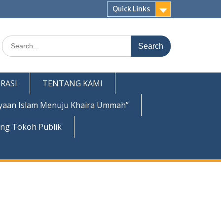
Quick Links
Search
for:
RASI
TENTANG KAMI
yaan Islam Menuju Khaira Ummah”
ing Tokoh Publik