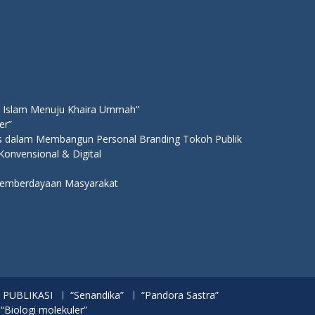
 Islam Menuju Khaira Ummah”
er”
ns dalam Membangun Personal Branding Tokoh Publik
 Konvensional & Digital
 Pemberdayaan Masyarakat
PUBLIKASI
“Senandika”
“Pandora Sastra”
 “Biologi molekuler”