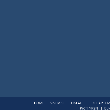
HOME
VISI MISI
TIM AHLI
DEPARTE
Profil YP2N
Buk