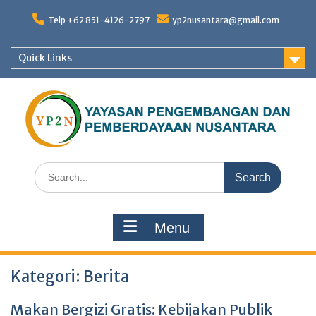
Skip
to
Telp +62 851-4126-2797
yp2nusantara@gmail.com
content
Quick Links
Search
for:
Menu
Kategori:
Berita
Makan Bergizi Gratis: Kebijakan Publik