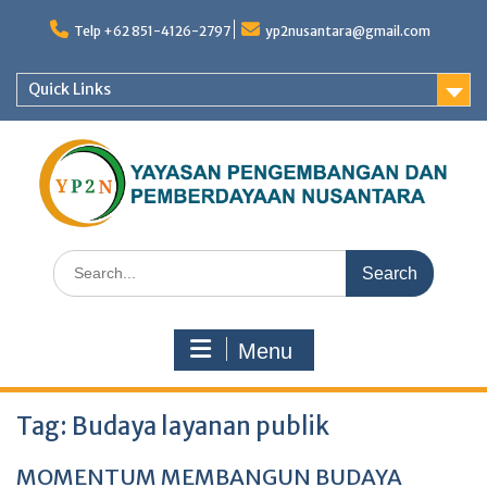
Skip
to
Telp +62 851-4126-2797
yp2nusantara@gmail.com
content
Quick Links
Search
for:
Menu
Tag:
Budaya layanan publik
MOMENTUM MEMBANGUN BUDAYA