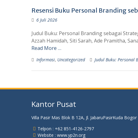
Resensi Buku Personal Branding se
6 Juli 2026
Judul Buku: Personal Branding sebagai Strate
Azzah Hamidah, Siti Sarah, Ade Pramitha, Sa
Read More …
Informasi
,
Uncategorized
Judul Buku: Personal 
Kantor Pusat
Villa Pasir Mas Blok B 12A, Jl. JabaruPasirKuda Bogor
Telpon : +62 851-4126-2797
Website : www.yp2n.org