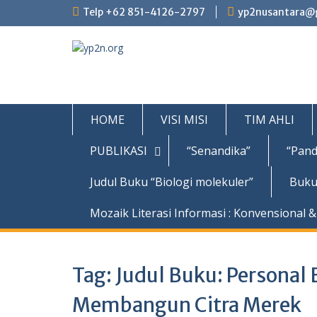
Skip
Telp +62 851-4126-2797
yp2nusantara@
to
content
HOME
VISI MISI
TIM AHLI
PUBLIKASI
“Senandika”
“Pand
Judul Buku “Biologi molekuler”
Buku
Mozaik Literasi Informasi : Konvensional & 
Tag:
Judul Buku: Personal 
Membangun Citra Merek