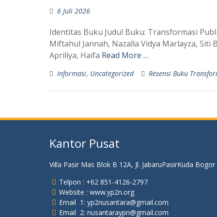
6 Juli 2026
Identitas Buku Judul Buku: Transformasi Public
Miftahul Jannah, Nazalla Vidya Marlayza, Siti
Apriliya, Haifa
Read More …
Informasi
,
Uncategorized
Resensi Buku Transfo
Kantor Pusat
Villa Pasir Mas Blok B 12A, Jl. JabaruPasirKuda Bogor
Telpon : +62 851-4126-2797
Website : www.yp2n.org
Email 1: yp2nusantara@gmail.com
Email 2: nusantaraypn@gmail.com