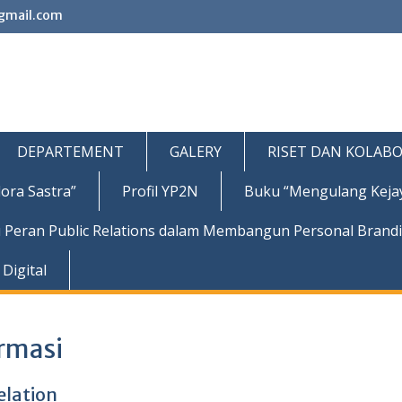
gmail.com
DEPARTEMENT
GALERY
RISET DAN KOLABO
ora Sastra”
Profil YP2N
Buku “Mengulang Keja
 Peran Public Relations dalam Membangun Personal Brand
Digital
rmasi
elation