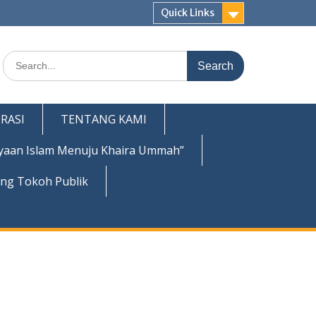
Quick Links
Search
for:
RASI
TENTANG KAMI
yaan Islam Menuju Khaira Ummah”
ing Tokoh Publik