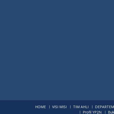
HOME
VISI MISI
TIM AHLI
DEPARTE
Profil YP2N
Buk