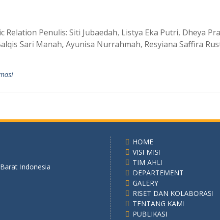
 Relation Penulis: Siti Jubaedah, Listya Eka Putri, Dheya Pr
 Balqis Sari Manah, Ayunisa Nurrahmah, Resyiana Saffira Ru
rmasi
HOME
VISI MISI
TIM AHLI
 Barat Indonesia
DEPARTEMENT
GALERY
RISET DAN KOLABORASI
TENTANG KAMI
PUBLIKASI