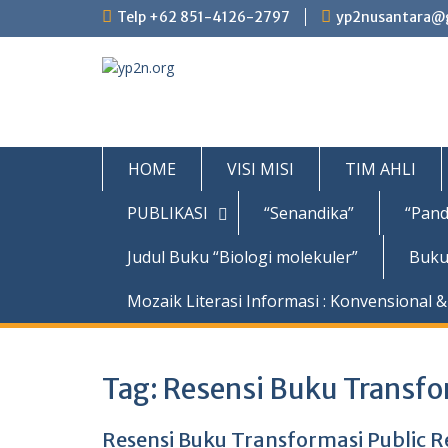
Skip
Telp +62 851-4126-2797
yp2nusantara@
to
content
HOME
VISI MISI
TIM AHLI
PUBLIKASI
“Senandika”
“Pand
Judul Buku “Biologi molekuler”
Buku
Mozaik Literasi Informasi : Konvensional & 
Tag:
Resensi Buku Transfo
Resensi Buku Transformasi Public R