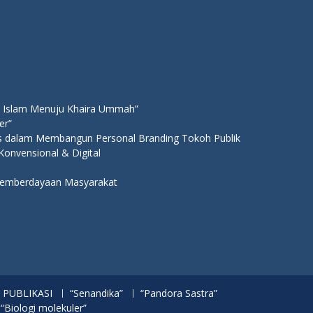
 Islam Menuju Khaira Ummah”
er”
ns dalam Membangun Personal Branding Tokoh Publik
 Konvensional & Digital
 Pemberdayaan Masyarakat
PUBLIKASI
“Senandika”
“Pandora Sastra”
 “Biologi molekuler”