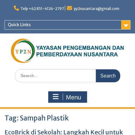
Skip
to
Telp +62 851-4126-2797
yp2nusantara@gmail.com
content
Quick Links
Search
for:
Menu
Tag:
Sampah Plastik
EcoBrick di Sekolah: Langkah Kecil untuk