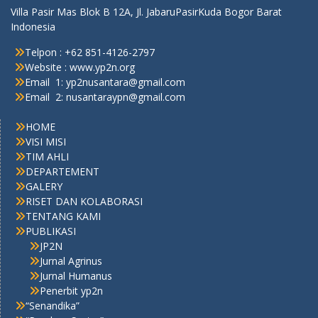
Villa Pasir Mas Blok B 12A, Jl. JabaruPasirKuda Bogor Barat
Indonesia
Telpon : +62 851-4126-2797
Website : www.yp2n.org
Email 1: yp2nusantara@gmail.com
Email 2: nusantaraypn@gmail.com
HOME
VISI MISI
TIM AHLI
DEPARTEMENT
GALERY
RISET DAN KOLABORASI
TENTANG KAMI
PUBLIKASI
JP2N
Jurnal Agrinus
Jurnal Humanus
Penerbit yp2n
“Senandika”