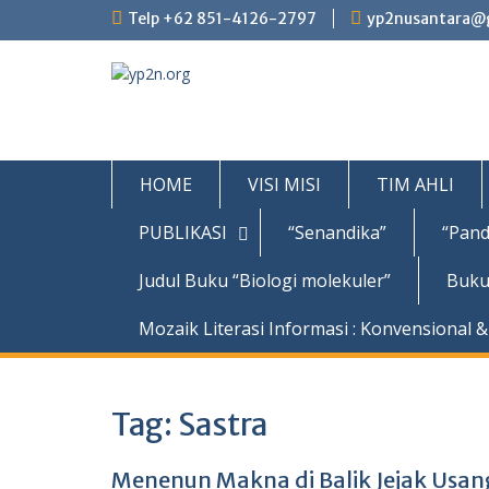
Skip
Telp +62 851-4126-2797
yp2nusantara@
to
content
HOME
VISI MISI
TIM AHLI
PUBLIKASI
“Senandika”
“Pand
Judul Buku “Biologi molekuler”
Buku
Mozaik Literasi Informasi : Konvensional & 
Tag:
Sastra
Menenun Makna di Balik Jejak Usan