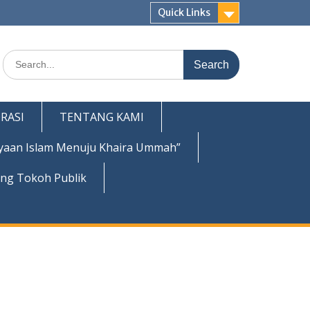
Quick Links
Search
for:
RASI
TENTANG KAMI
yaan Islam Menuju Khaira Ummah”
ing Tokoh Publik