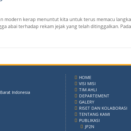
man modern kerap menuntut kita untuk terus memacu langkah 
a abai terhadap rekam jejak yang telah ditinggalkan. Pada
HOME
VISI MISI
TIM AHLI
 Barat Indonesia
DEPARTEMENT
GALERY
RISET DAN KOLABORASI
TENTANG KAMI
PUBLIKASI
JP2N