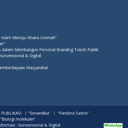
 Islam Menuju Khaira Ummah”
er”
ns dalam Membangun Personal Branding Tokoh Publik
 Konvensional & Digital
 Pemberdayaan Masyarakat
PUBLIKASI
“Senandika”
“Pandora Sastra”
 “Biologi molekuler”
nformasi : Konvensional & Digital