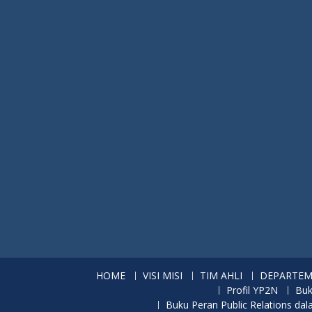
HOME
VISI MISI
TIM AHLI
DEPARTE
Profil YP2N
Buk
Buku Peran Public Relations d