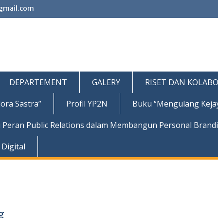
gmail.com
DEPARTEMENT
GALERY
RISET DAN KOLABO
ora Sastra”
Profil YP2N
Buku “Mengulang Keja
 Peran Public Relations dalam Membangun Personal Brand
Digital
g