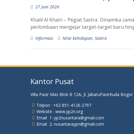
27 Juni 2026
Khalil Al Khairi – Pegiat Sastra Dinamika za
perlombaan mengejar target-target baru hingg
Informasi
Nilai kehidupan
,
Sastra
Kantor Pusat
Villa Pasir Mas Blok B 12A, Jl. JabaruPasirKuda Bogor
Telpon : +62 851-4126-2797
Website : www.yp2n.org
Email 1: yp2nusantara@gmail.com
Email 2: nusantaraypn@gmail.com