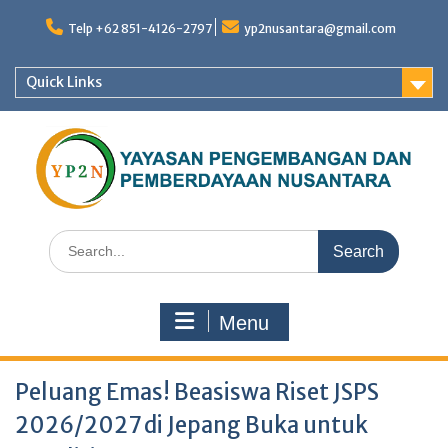
Skip
to
Telp +62 851-4126-2797
yp2nusantara@gmail.com
content
Quick Links
Search
for:
Menu
Peluang Emas! Beasiswa Riset JSPS
2026/2027 di Jepang Buka untuk