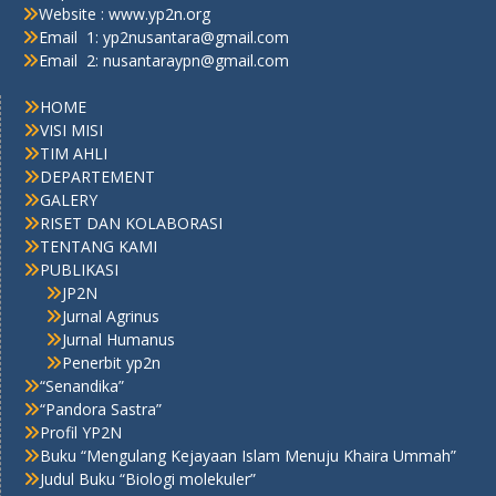
Website : www.yp2n.org
Email 1: yp2nusantara@gmail.com
Email 2: nusantaraypn@gmail.com
HOME
VISI MISI
TIM AHLI
DEPARTEMENT
GALERY
RISET DAN KOLABORASI
TENTANG KAMI
PUBLIKASI
JP2N
Jurnal Agrinus
Jurnal Humanus
Penerbit yp2n
“Senandika”
“Pandora Sastra”
Profil YP2N
Buku “Mengulang Kejayaan Islam Menuju Khaira Ummah”
Judul Buku “Biologi molekuler”