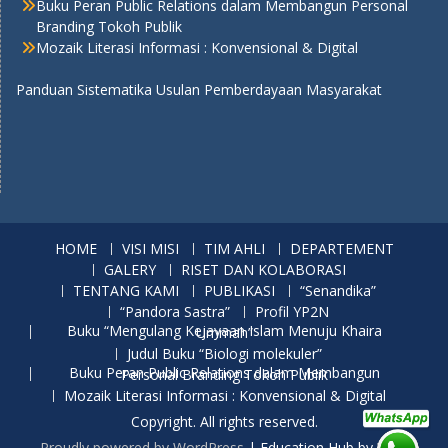
Buku Peran Public Relations dalam Membangun Personal
Branding Tokoh Publik
Mozaik Literasi Informasi : Konvensional & Digital
Panduan Sistematika Usulan Pemberdayaan Masyarakat
HOME
VISI MISI
TIM AHLI
DEPARTEMENT
GALERY
RISET DAN KOLABORASI
TENTANG KAMI
PUBLIKASI
“Senandika”
“Pandora Sastra”
Profil YP2N
Buku “Mengulang Kejayaan Islam Menuju Khaira Ummah”
Judul Buku “Biologi molekuler”
Buku Peran Public Relations dalam Membangun Personal Branding Tokoh Publik
Mozaik Literasi Informasi : Konvensional & Digital
Copyright. All rights reserved.
Proudly powered by WordPress
|
Education Hub by
WEN