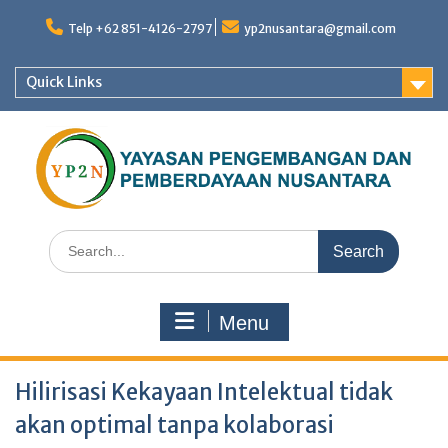
Skip
to
Telp +62 851-4126-2797
yp2nusantara@gmail.com
content
Quick Links
Search
for:
Menu
Hilirisasi Kekayaan Intelektual tidak
akan optimal tanpa kolaborasi