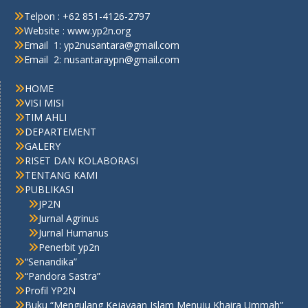
Telpon : +62 851-4126-2797
Website : www.yp2n.org
Email 1: yp2nusantara@gmail.com
Email 2: nusantaraypn@gmail.com
HOME
VISI MISI
TIM AHLI
DEPARTEMENT
GALERY
RISET DAN KOLABORASI
TENTANG KAMI
PUBLIKASI
JP2N
Jurnal Agrinus
Jurnal Humanus
Penerbit yp2n
“Senandika”
“Pandora Sastra”
Profil YP2N
Buku “Mengulang Kejayaan Islam Menuju Khaira Ummah”