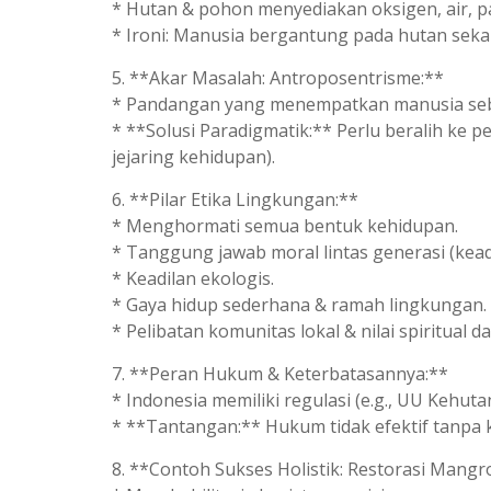
* Hutan & pohon menyediakan oksigen, air, pa
* Ironi: Manusia bergantung pada hutan seka
5. **Akar Masalah: Antroposentrisme:**
* Pandangan yang menempatkan manusia seba
* **Solusi Paradigmatik:** Perlu beralih ke p
jejaring kehidupan).
6. **Pilar Etika Lingkungan:**
* Menghormati semua bentuk kehidupan.
* Tanggung jawab moral lintas generasi (kead
* Keadilan ekologis.
* Gaya hidup sederhana & ramah lingkungan.
* Pelibatan komunitas lokal & nilai spiritual d
7. **Peran Hukum & Keterbatasannya:**
* Indonesia memiliki regulasi (e.g., UU Kehu
* **Tantangan:** Hukum tidak efektif tanpa 
8. **Contoh Sukses Holistik: Restorasi Mang