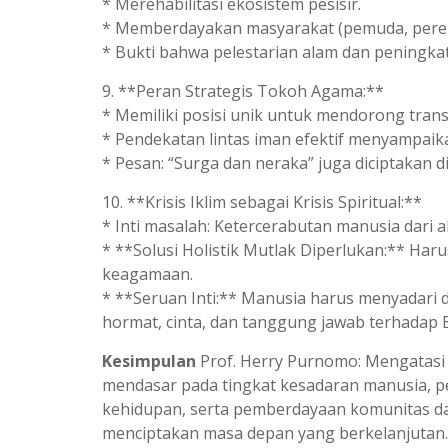
* Merehabilitasi ekosistem pesisir.
* Memberdayakan masyarakat (pemuda, perem
* Bukti bahwa pelestarian alam dan peningkat
9. **Peran Strategis Tokoh Agama:**
* Memiliki posisi unik untuk mendorong transf
* Pendekatan lintas iman efektif menyampaika
* Pesan: “Surga dan neraka” juga diciptakan 
10. **Krisis Iklim sebagai Krisis Spiritual:**
* Inti masalah: Ketercerabutan manusia dari a
* **Solusi Holistik Mutlak Diperlukan:** Har
keagamaan.
* **Seruan Inti:** Manusia harus menyadari d
hormat, cinta, dan tanggung jawab terhadap 
Kesimpulan
Prof. Herry Purnomo: Mengatasi 
mendasar pada tingkat kesadaran manusia, p
kehidupan, serta pemberdayaan komunitas dan
menciptakan masa depan yang berkelanjutan.