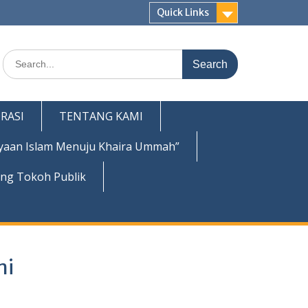
Quick Links
Search
for:
RASI
TENTANG KAMI
yaan Islam Menuju Khaira Ummah”
ing Tokoh Publik
mi