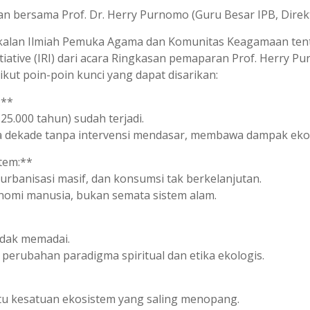
ian bersama Prof. Dr. Herry Purnomo (Guru Besar IPB, Direk
bekalan Ilmiah Pemuka Agama dan Komunitas Keagamaan ten
tiative (IRI) dari acara Ringkasan pemaparan Prof. Herry Pu
kut poin-poin kunci yang dapat disarikan:
:**
25.000 tahun) sudah terjadi.
ua dekade tanpa intervensi mendasar, membawa dampak ekolo
tem:**
 urbanisasi masif, dan konsumsi tak berkelanjutan.
onomi manusia, bukan semata sistem alam.
tidak memadai.
 perubahan paradigma spiritual dan etika ekologis.
tu kesatuan ekosistem yang saling menopang.