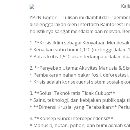
Kaj
YP2N Bogor – Tulisan ini diambil dari “pem
diselenggarakan oleh Interfaith Rainforest Ini
holistiknya sangat mendalam dan relevan. Beri
1. **Krisis Iklim sebagai Kenyataan Mendesak
* Kenaikan suhu bumi 1,1°C (tertinggi dalam 1
* Batas kritis 1,5°C akan terlampaui dalam d
2. **Penyebab Utama: Aktivitas Manusia & Sis
* Pembakaran bahan bakar fosil, deforestasi,
* Krisis adalah konsekuensi sistem sosial-ek
3. **Solusi Teknokratis Tidak Cukup:**
* Sains, teknologi, dan kebijakan publik saja 
* **Dimensi Krusial yang Terabaikan:** Perlu
4. **Konsep Kunci: Interdependensi:**
* Manusia, hutan, pohon, dan bumi adalah sa