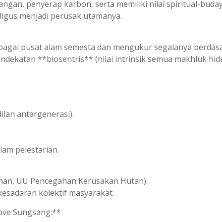
ngan, penyerap karbon, serta memiliki nilai spiritual-buday
ligus menjadi perusak utamanya.
gai pusat alam semesta dan mengukur segalanya berdasa
endekatan **biosentris** (nilai intrinsik semua makhluk hi
ilan antargenerasi).
alam pelestarian.
tanan, UU Pencegahan Kerusakan Hutan).
kesadaran kolektif masyarakat.
rove Sungsang:**