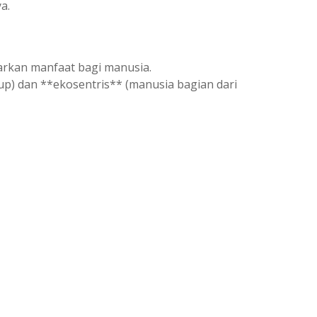
a.
rkan manfaat bagi manusia.
dup) dan **ekosentris** (manusia bagian dari