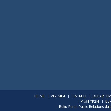
HOME
VISI MISI
TIM AHLI
DEPARTE
Profil YP2N
Buk
Buku Peran Public Relations d