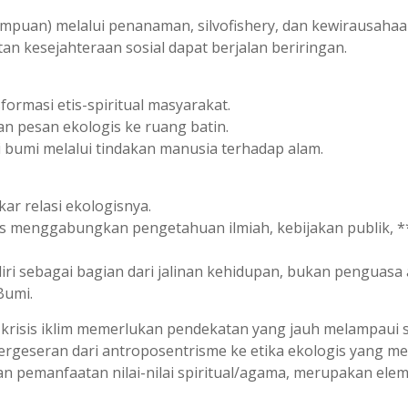
puan) melalui penanaman, silvofishery, dan kewirausahaa
an kesejahteraan sosial dapat berjalan beriringan.
ormasi etis-spiritual masyarakat.
n pesan ekologis ke ruang batin.
di bumi melalui tindakan manusia terhadap alam.
kar relasi ekologisnya.
us menggabungkan pengetahuan ilmiah, kebijakan publik, **d
iri sebagai bagian dari jalinan kehidupan, bukan penguasa
Bumi.
krisis iklim memerlukan pendekatan yang jauh melampaui so
ergeseran dari antroposentrisme ke etika ekologis yang m
 pemanfaatan nilai-nilai spiritual/agama, merupakan elem