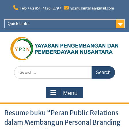
Skip
to
Telp +62 851-4126-2797
yp2nusantara@gmail.com
content
Quick Links
Search
for:
Menu
Resume buku “Peran Public Relations
dalam Membangun Personal Branding