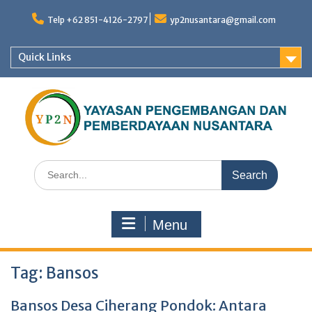
Skip
to
Telp +62 851-4126-2797
yp2nusantara@gmail.com
content
Quick Links
Search
for:
Menu
Tag:
Bansos
Bansos Desa Ciherang Pondok: Antara