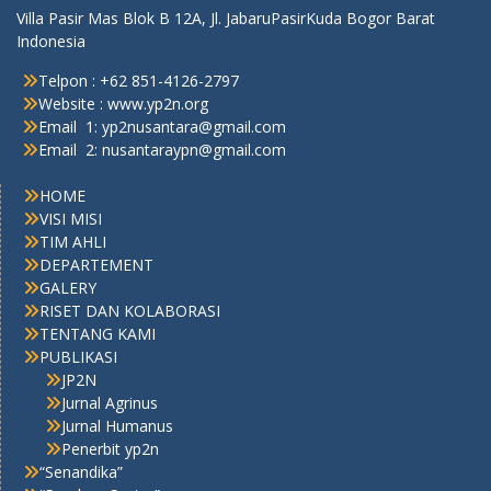
Villa Pasir Mas Blok B 12A, Jl. JabaruPasirKuda Bogor Barat
Indonesia
Telpon : +62 851-4126-2797
Website : www.yp2n.org
Email 1: yp2nusantara@gmail.com
Email 2: nusantaraypn@gmail.com
HOME
VISI MISI
TIM AHLI
DEPARTEMENT
GALERY
RISET DAN KOLABORASI
TENTANG KAMI
PUBLIKASI
JP2N
Jurnal Agrinus
Jurnal Humanus
Penerbit yp2n
“Senandika”