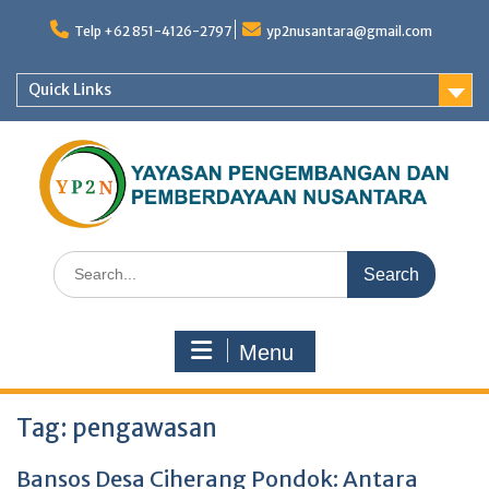
Skip
to
Telp +62 851-4126-2797
yp2nusantara@gmail.com
content
Quick Links
Search
for:
Menu
Tag:
pengawasan
Bansos Desa Ciherang Pondok: Antara