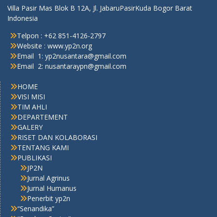
Villa Pasir Mas Blok B 12A, Jl. JabaruPasirKuda Bogor Barat
Indonesia
Telpon : +62 851-4126-2797
Website : www.yp2n.org
Email 1: yp2nusantara@gmail.com
Email 2: nusantaraypn@gmail.com
HOME
VISI MISI
TIM AHLI
DEPARTEMENT
GALERY
RISET DAN KOLABORASI
TENTANG KAMI
PUBLIKASI
JP2N
Jurnal Agrinus
Jurnal Humanus
Penerbit yp2n
“Senandika”