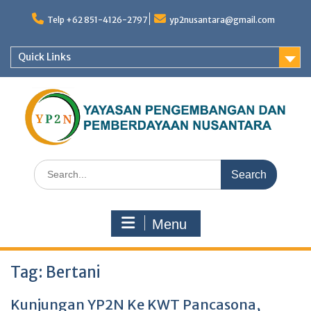
Skip
to
Telp +62 851-4126-2797
yp2nusantara@gmail.com
content
Quick Links
Search
for:
Menu
Tag:
Bertani
Kunjungan YP2N Ke KWT Pancasona,