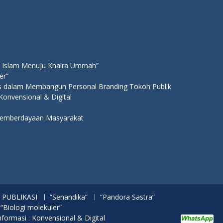
 Islam Menuju Khaira Ummah”
er”
ns dalam Membangun Personal Branding Tokoh Publik
 Konvensional & Digital
 Pemberdayaan Masyarakat
PUBLIKASI
“Senandika”
“Pandora Sastra”
 “Biologi molekuler”
nformasi : Konvensional & Digital