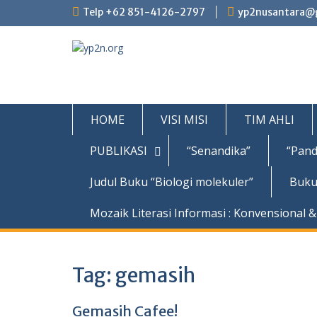
Skip
Telp +62 851-4126-2797
yp2nusantara@
to
content
HOME
VISI MISI
TIM AHLI
PUBLIKASI
“Senandika”
“Pand
Judul Buku “Biologi molekuler”
Buku
Mozaik Literasi Informasi : Konvensional & 
Tag:
gemasih
Gemasih Cafee!