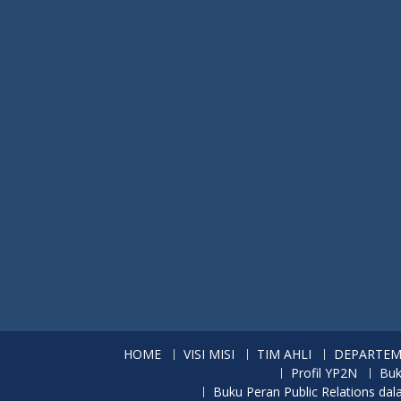
HOME
VISI MISI
TIM AHLI
DEPARTE
Profil YP2N
Buk
Buku Peran Public Relations d