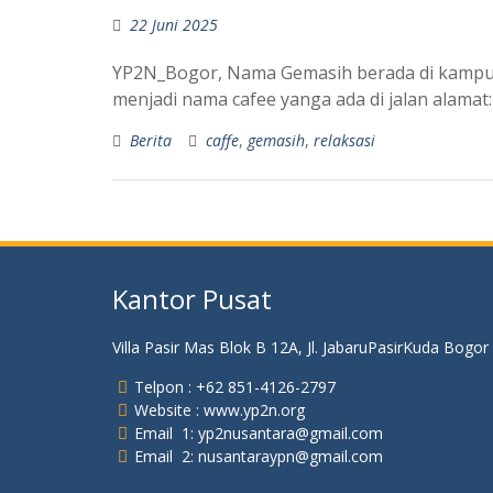
22 Juni 2025
YP2N_Bogor, Nama Gemasih berada di kampung
menjadi nama cafee yanga ada di jalan alamat:
Berita
caffe
,
gemasih
,
relaksasi
Kantor Pusat
Villa Pasir Mas Blok B 12A, Jl. JabaruPasirKuda Bogor
Telpon : +62 851-4126-2797
Website : www.yp2n.org
Email 1: yp2nusantara@gmail.com
Email 2: nusantaraypn@gmail.com