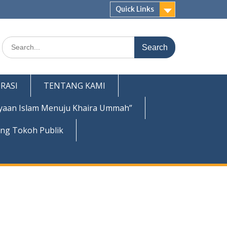
Quick Links
Search
for:
RASI
TENTANG KAMI
yaan Islam Menuju Khaira Ummah”
ing Tokoh Publik