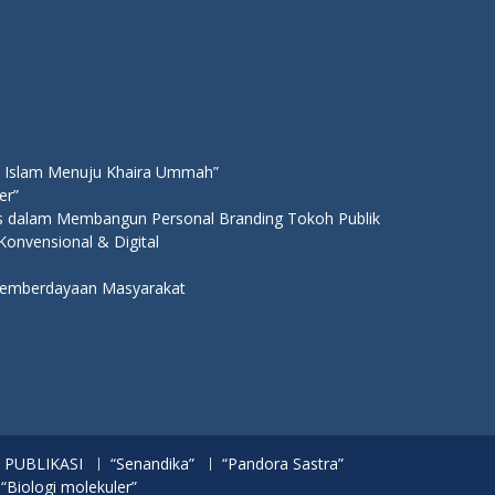
 Islam Menuju Khaira Ummah”
er”
ns dalam Membangun Personal Branding Tokoh Publik
 Konvensional & Digital
 Pemberdayaan Masyarakat
PUBLIKASI
“Senandika”
“Pandora Sastra”
 “Biologi molekuler”