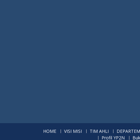
HOME
VISI MISI
TIM AHLI
DEPARTE
Profil YP2N
Buk