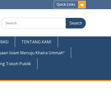
Quick Links
Search
for:
RASI
TENTANG KAMI
yaan Islam Menuju Khaira Ummah”
ing Tokoh Publik