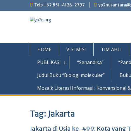
Skip
Telp +62 851-4126-2797
yp2nusantara@
to
content
HOME
VISI MISI
TIM AHLI
PUBLIKASI
“Senandika”
“Pand
Judul Buku “Biologi molekuler”
Buku
Mozaik Literasi Informasi : Konvensional & 
Tag:
Jakarta
Jakarta di Usia ke-499: Kota yang