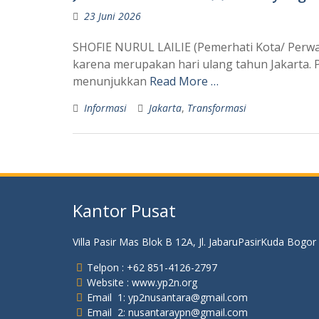
23 Juni 2026
SHOFIE NURUL LAILIE (Pemerhati Kota/ Perwa
karena merupakan hari ulang tahun Jakarta. P
menunjukkan
Read More …
Informasi
Jakarta
,
Transformasi
Kantor Pusat
Villa Pasir Mas Blok B 12A, Jl. JabaruPasirKuda Bogor
Telpon : +62 851-4126-2797
Website : www.yp2n.org
Email 1: yp2nusantara@gmail.com
Email 2: nusantaraypn@gmail.com