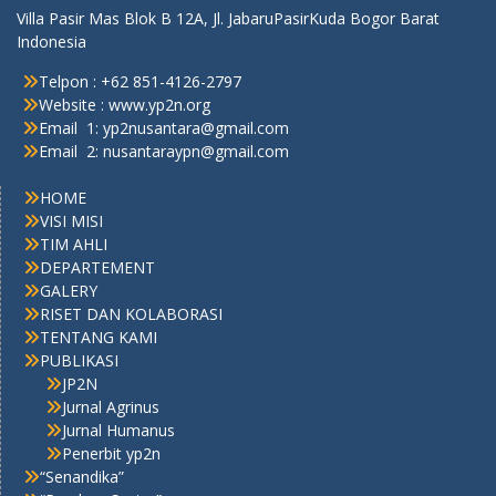
Villa Pasir Mas Blok B 12A, Jl. JabaruPasirKuda Bogor Barat
Indonesia
Telpon : +62 851-4126-2797
Website : www.yp2n.org
Email 1: yp2nusantara@gmail.com
Email 2: nusantaraypn@gmail.com
HOME
VISI MISI
TIM AHLI
DEPARTEMENT
GALERY
RISET DAN KOLABORASI
TENTANG KAMI
PUBLIKASI
JP2N
Jurnal Agrinus
Jurnal Humanus
Penerbit yp2n
“Senandika”