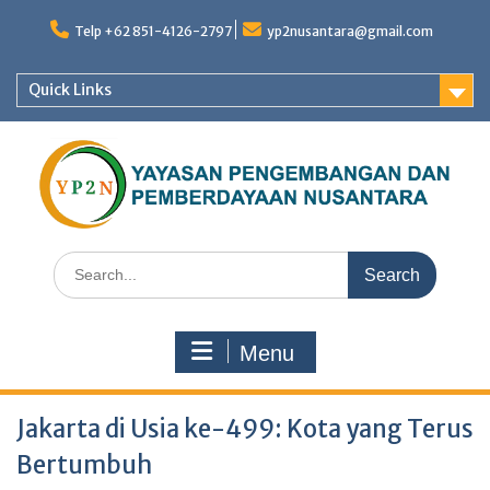
Skip
to
Telp +62 851-4126-2797
yp2nusantara@gmail.com
content
Quick Links
Search
for:
Menu
Jakarta di Usia ke-499: Kota yang Terus
Bertumbuh