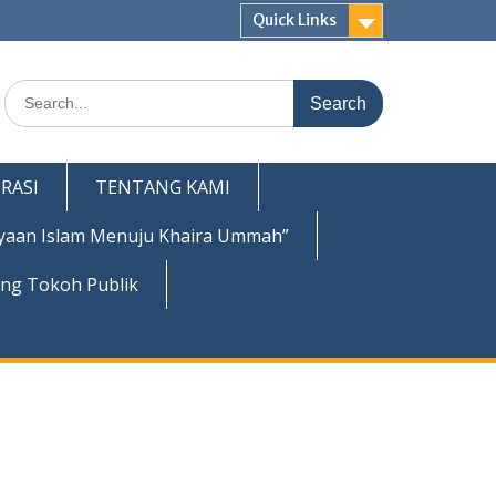
Quick Links
Search
for:
RASI
TENTANG KAMI
yaan Islam Menuju Khaira Ummah”
ing Tokoh Publik