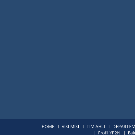
HOME
VISI MISI
TIM AHLI
DEPARTE
Profil YP2N
Buk