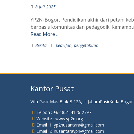
8 Juli 2025
YP2N-Bogor, Pendidikan akhir dari petani keb
berbasis komunitas dan pedagodik. Kemampu
Read More …
Berita
kearifan
,
pengetahuan
Kantor Pusat
Villa Pasir Mas Blok B 12A, Jl. JabaruPasirKuda Bogor
Telpon : +62 851-4126-2797
Website : www.yp2n.org
Email 1: yp2nusantara@gmail.com
Email 2: nusantaraypn@gmail.com