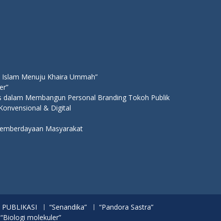
 Islam Menuju Khaira Ummah”
er”
ns dalam Membangun Personal Branding Tokoh Publik
 Konvensional & Digital
 Pemberdayaan Masyarakat
PUBLIKASI
“Senandika”
“Pandora Sastra”
 “Biologi molekuler”