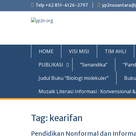
Skip
Telp +62 851-4126-2797
yp2nusantara@
to
content
HOME
VISI MISI
TIM AHLI
PUBLIKASI
“Senandika”
“Pand
Judul Buku “Biologi molekuler”
Buku
Mozaik Literasi Informasi : Konvensional & 
Tag:
kearifan
Pendidikan Nonformal dan Inform