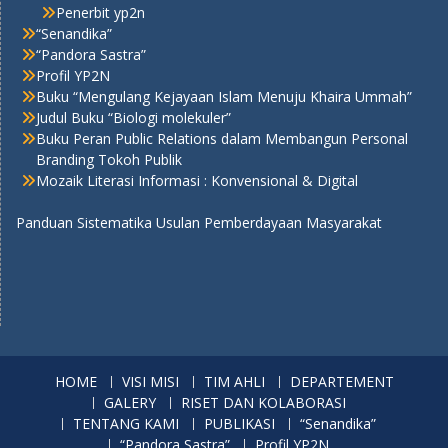
Penerbit yp2n
“Senandika”
“Pandora Sastra”
Profil YP2N
Buku “Mengulang Kejayaan Islam Menuju Khaira Ummah”
Judul Buku “Biologi molekuler”
Buku Peran Public Relations dalam Membangun Personal
Branding Tokoh Publik
Mozaik Literasi Informasi : Konvensional & Digital
Panduan Sistematika Usulan Pemberdayaan Masyarakat
HOME
VISI MISI
TIM AHLI
DEPARTEMENT
GALERY
RISET DAN KOLABORASI
TENTANG KAMI
PUBLIKASI
“Senandika”
“Pandora Sastra”
Profil YP2N