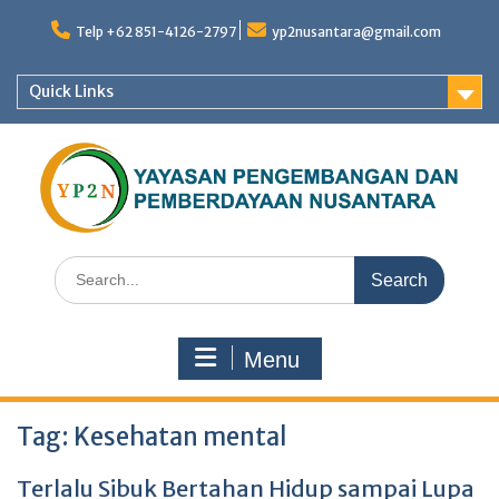
Skip
to
Telp +62 851-4126-2797
yp2nusantara@gmail.com
content
Quick Links
Search
for:
Menu
Tag:
Kesehatan mental
Terlalu Sibuk Bertahan Hidup sampai Lupa