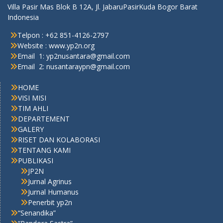
Villa Pasir Mas Blok B 12A, Jl. JabaruPasirKuda Bogor Barat
Indonesia
Telpon : +62 851-4126-2797
Website : www.yp2n.org
Email 1: yp2nusantara@gmail.com
Email 2: nusantaraypn@gmail.com
HOME
VISI MISI
TIM AHLI
DEPARTEMENT
GALERY
RISET DAN KOLABORASI
TENTANG KAMI
PUBLIKASI
JP2N
Jurnal Agrinus
Jurnal Humanus
Penerbit yp2n
“Senandika”