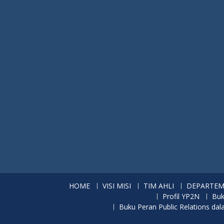
HOME
VISI MISI
TIM AHLI
DEPARTE
Profil YP2N
Buk
Buku Peran Public Relations d