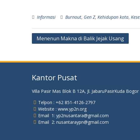
Informasi
Burnout
,
Gen Z
,
Kehidupan kota
,
Kese
Navigasi
Menenun Makna di Balik Jejak Usang
pos
Kantor Pusat
Villa Pasir Mas Blok B 12A, Jl. JabaruPasirKuda Bogor
Telpon : +62 851-4126-2797
Website : www.yp2n.org
Email 1: yp2nusantara@gmail.com
Email 2: nusantaraypn@gmail.com