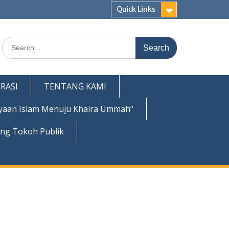
Quick Links
Search
for:
RASI
TENTANG KAMI
yaan Islam Menuju Khaira Ummah”
ing Tokoh Publik