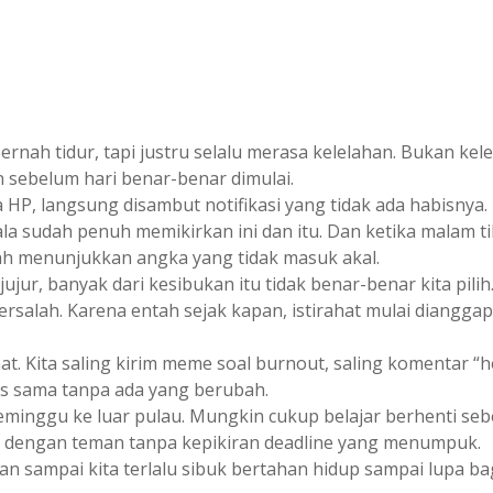
 pernah tidur, tapi justru selalu merasa kelelahan. Bukan k
 sebelum hari benar-benar dimulai.
a HP, langsung disambut notifikasi yang tidak ada habisny
sudah penuh memikirkan ini dan itu. Dan ketika malam tiba
ah menunjukkan angka yang tidak masuk akal.
jur, banyak dari kesibukan itu tidak benar-benar kita pilih
bersalah. Karena entah sejak kapan, istirahat mulai diang
hat. Kita saling kirim meme soal burnout, saling komentar “h
is sama tanpa ada yang berubah.
minggu ke luar pulau. Mungkin cukup belajar berhenti se
l dengan teman tanpa kepikiran deadline yang menumpuk.
an sampai kita terlalu sibuk bertahan hidup sampai lupa b