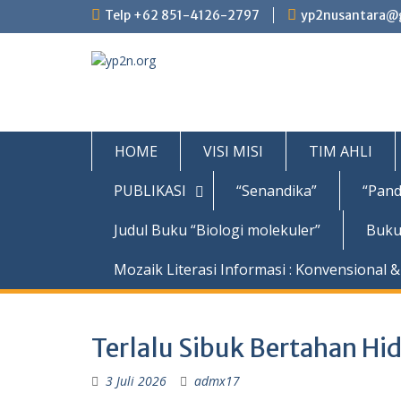
Skip
Telp +62 851-4126-2797
yp2nusantara@
to
content
HOME
VISI MISI
TIM AHLI
PUBLIKASI
“Senandika”
“Pand
Judul Buku “Biologi molekuler”
Buku
Mozaik Literasi Informasi : Konvensional & 
Terlalu Sibuk Bertahan Hi
3 Juli 2026
admx17