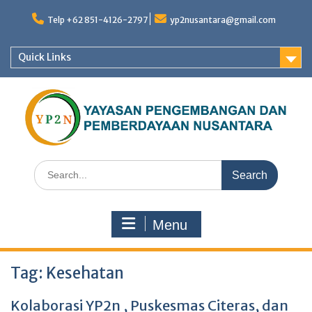
Skip
to
Telp +62 851-4126-2797
yp2nusantara@gmail.com
content
Quick Links
Search
for:
Menu
Tag:
Kesehatan
Kolaborasi YP2n , Puskesmas Citeras, dan