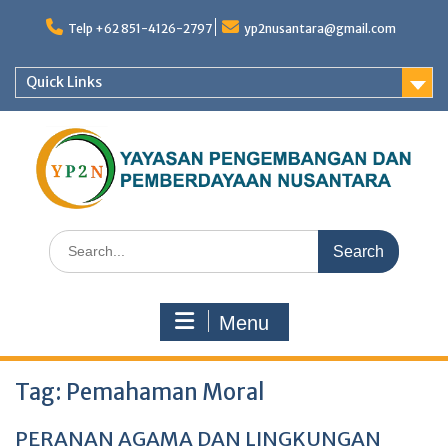
Skip
to
Telp +62 851-4126-2797
yp2nusantara@gmail.com
content
Quick Links
Search
for:
Menu
Tag:
Pemahaman Moral
PERANAN AGAMA DAN LINGKUNGAN