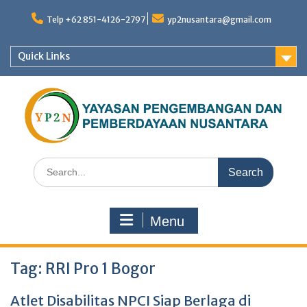
Skip
to
Telp +62 851-4126-2797
yp2nusantara@gmail.com
content
Quick Links
Search
for:
Menu
Tag:
RRI Pro 1 Bogor
Atlet Disabilitas NPCI Siap Berlaga di