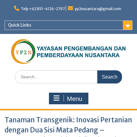
Skip
to
Telp +62 851-4126-2797
yp2nusantara@gmail.com
content
Quick Links
Search
for:
Menu
Tanaman Transgenik: Inovasi Pertanian
dengan Dua Sisi Mata Pedang –