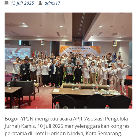
13 Juli 2025
admx17
Bogor-YP2N mengikuti acara APJI (Asosiasi Pengelola
Jurnal) Kamis, 10 Juli 2025 menyelenggarakan kongres
peratama di Hotel Horison Nindya, Kota Semarang.