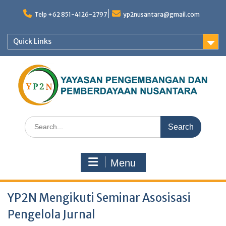
Skip
to
Telp +62 851-4126-2797
yp2nusantara@gmail.com
content
Quick Links
Search
for:
Menu
YP2N Mengikuti Seminar Asosisasi
Pengelola Jurnal