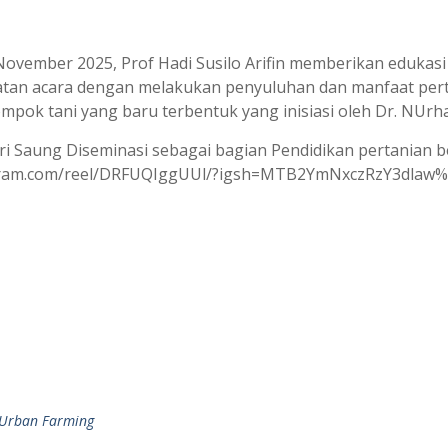
vember 2025, Prof Hadi Susilo Arifin memberikan edukasi
iatan acara dengan melakukan penyuluhan dan manfaat per
pok tani yang baru terbentuk yang inisiasi oleh Dr. NUrha
ri Saung Diseminasi sebagai bagian Pendidikan pertanian be
agram.com/reel/DRFUQIggUUl/?igsh=MTB2YmNxczRzY3dlaw
Urban Farming