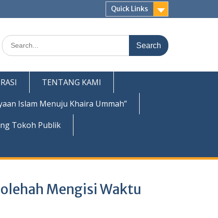
Quick Links
Search
for:
RASI
TENTANG KAMI
yaan Islam Menuju Khaira Ummah”
ing Tokoh Publik
holehah Mengisi Waktu