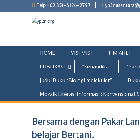
Skip
Telp +62 851-4126-2797
yp2nusantara@
to
content
HOME
VISI MISI
TIM AHLI
PUBLIKASI
“Senandika”
“Pand
Judul Buku “Biologi molekuler”
Buku
Mozaik Literasi Informasi : Konvensional & 
Bersama dengan Pakar Lan
belajar Bertani.