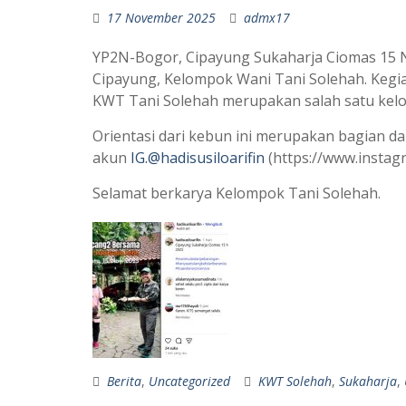
17 November 2025
admx17
YP2N-Bogor, Cipayung Sukaharja Ciomas 15 No
Cipayung, Kelompok Wani Tani Solehah. Keg
KWT Tani Solehah merupakan salah satu kelom
Orientasi dari kebun ini merupakan bagian da
akun
IG.@hadisusiloarifin
(https://www.inst
Selamat berkarya Kelompok Tani Solehah.
Berita
,
Uncategorized
KWT Solehah
,
Sukaharja
,