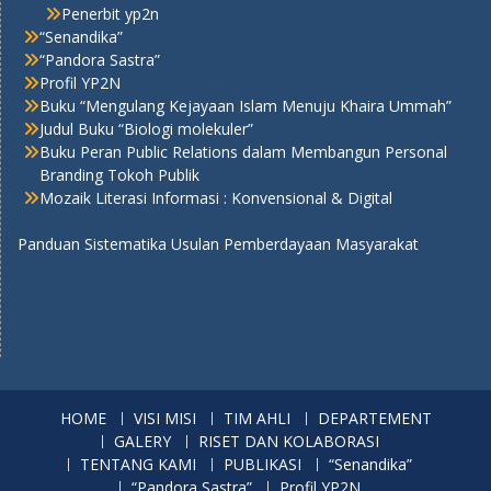
Penerbit yp2n
“Senandika”
“Pandora Sastra”
Profil YP2N
Buku “Mengulang Kejayaan Islam Menuju Khaira Ummah”
Judul Buku “Biologi molekuler”
Buku Peran Public Relations dalam Membangun Personal
Branding Tokoh Publik
Mozaik Literasi Informasi : Konvensional & Digital
Panduan Sistematika Usulan Pemberdayaan Masyarakat
HOME
VISI MISI
TIM AHLI
DEPARTEMENT
GALERY
RISET DAN KOLABORASI
TENTANG KAMI
PUBLIKASI
“Senandika”
“Pandora Sastra”
Profil YP2N