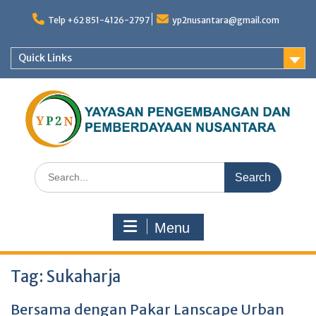
Skip
to
Telp +62 851-4126-2797
yp2nusantara@gmail.com
content
Quick Links
Search
for:
Menu
Tag:
Sukaharja
Bersama dengan Pakar Lanscape Urban