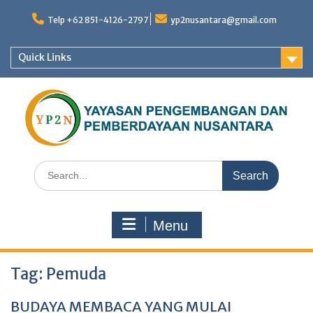
Skip
to
Telp +62 851-4126-2797
yp2nusantara@gmail.com
content
Quick Links
Search
for:
Menu
Tag:
Pemuda
BUDAYA MEMBACA YANG MULAI