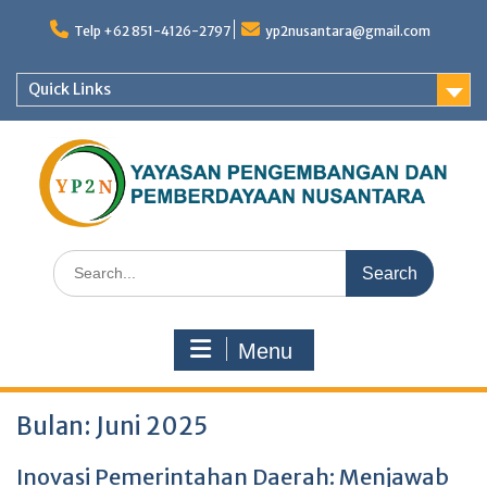
Skip
to
Telp +62 851-4126-2797
yp2nusantara@gmail.com
content
Quick Links
Search
for:
Menu
Bulan:
Juni 2025
Inovasi Pemerintahan Daerah: Menjawab